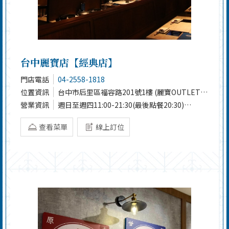
台中麗寶店【經典店】
門店電話
04-2558-1818
位置資訊
台中市后里區福容路201號1樓 (麗寶OUTLET
MALL)
營業資訊
週日至週四11:00-21:30(最後點餐20:30)
週五及週六11:00-22:00(最後點餐21:00)
查看菜單
線上訂位