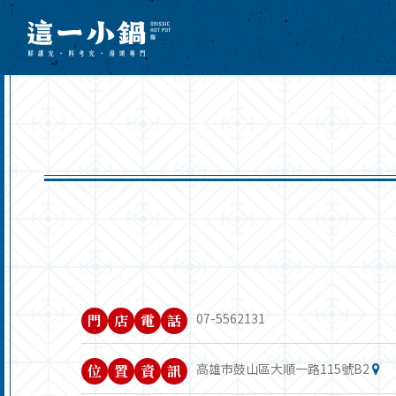
07-5562131
門
店
電
話
高雄市鼓山區大順一路115號B2
位
置
資
訊