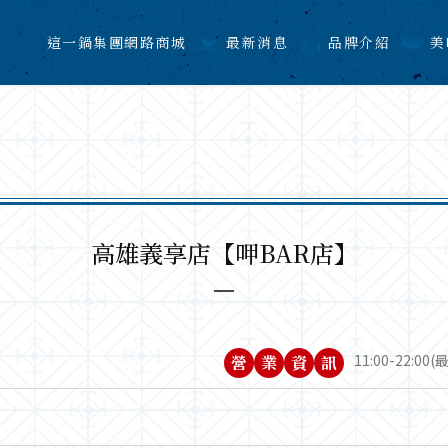
這一鍋集團網路商城
最新消息
品牌介紹
美
高雄義享店【呷BAR店】
11:00-22:00
營
業
資
訊